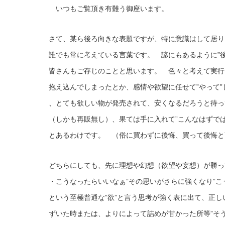
いつもご覧頂き有難う御座います。
さて、某ら後ろ向きな表題ですが、特に意識はして居り
誰でも常に考えている言葉です。 諺にもあるように”
皆さんもご存じのことと思います。 色々と考えて実行
抱え込んでしまったとか、感情や欲望に任せて”やって
、とても欲しい物が発売されて、安くなるだろうと待っ
（しかも再販無し）、果ては手に入れて”こんなはずで
とあるわけです。 （俗に買わずに後悔、買って後悔と
どちらにしても、先に理想や幻想（欲望や妄想）が勝っ
・こうなったらいいなぁ”その思いがさらに強くなり”こ
という至極普通な”欲”と言う思考が強く表に出て、正
ずいた時または、よりによって詰めが甘かった所等”そ