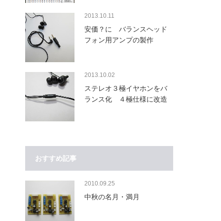
2013.10.11
安価？に バランスヘッド
フォン用アンプの製作
2013.10.02
ステレオ３極イヤホンをバ
ランス化 ４極仕様に改造
おすすめ記事
2010.09.25
中秋の名月・満月