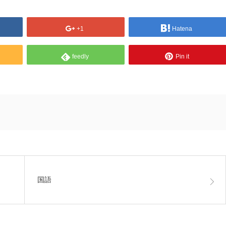
+1
Hatena
feedly
Pin it
国語