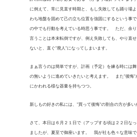
に例えて、常に見直す時期と、もし失敗しても踊り場よ
わち地盤を固めて己の立ち位置を強固にするという事で
の中でも行動を考えている時思う事です。 ただ、余り
言うことは本末転倒ですが、例え失敗しても、やり直せ
ないと、直ぐ”廃人”になってしまいます。
まぁ言うのは簡単ですが、計画（予定）を練る時には舞
の無いように進めていきたいと考えます。 また”後悔”
にかわれる様な器量を持ちつつ。
新しもの好きの私には、”買って後悔”の割合の方が多
さて、本日は６月２１日で（アップする頃は２２日なっ
ましたが、夏至で御座います。 我が社も色々な意味で今