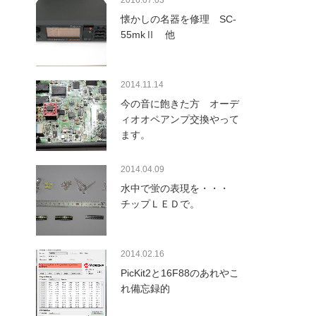
2016.07.03
懐かしの名器を修理 SC-
55mkⅡ 他
2014.11.14
今の音に飽きた方 オーデ
ィオオペアンプ交換やって
ます。
2014.04.09
水中で蛍の表現を・・・
チップＬＥＤで。
2014.02.16
PicKit2と16F88のあれやこ
れ備忘録的