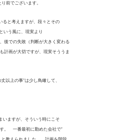
当たり前でございます。
ていると考えますが、段々とその
欲”という風に、現実より
、後での失敗（判断が大きく変わる
も計画が大切ですが、現実そううま
の丈以上の事”は少し鳥瞰して、
しまいますが、そういう時にこそ
す。 一番最初に勤めた会社で”
）と教えられました。 計画を階段