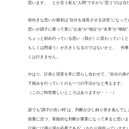
思います。 とか言う私も”人間”ですから”思う”のは
前向きな思いが最初は”自分を成長させる決意”になっ
思いが調子に乗って更に”お金”か”地位”か”名誉”か”物
ちょっと斜め行っている思い（我が）に変わっていくと
もしくは間違う）が大きくなるのではないかと。 何事
くは行きません。
やはり、計画と現実を常に照らし合わせて、”自分の身
下積みを行っていくのも一つの手法かなと考えます。
（このご時世難しいところはありますが・・・）
誰でも”調子の良い時”は、判断が少し鈍り突き進んで
慎重に且つ、客観的な判断が重要になって来ると思いま
計画には踊り場が必要である”（かなり端折っています