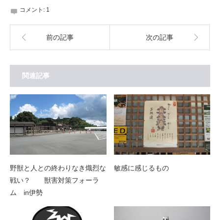
コメント:
1
前の記事
次の記事
関連記事
野獣と人との終わりなき熾烈な
敏感に感じるもの
戦い？ 獣害対策フォーラ
ム in伊勢