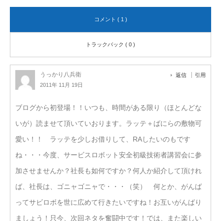
コメント ( 1 )
トラックバック ( 0 )
うっかり八兵衛
返信
引用
2011年 11月 19日
ブログから初登場！！いつも、時間がある限り（ほとんどな
いが）読ませて頂いていおります。ラッテ＋ばにらの敷物可
愛い！！ ラッテを少しお借りして、RAしたいのもです
ね・・・今度、サービスロボット安全初級技術者講習会に参
加させませんか？社長も如何ですか？何人か紹介して頂けれ
ば、社長は、ゴニャゴニャで・・・（笑） 何とか、がんば
ってサビロボを世に広めて行きたいですね！お互いがんばり
ましょう！只今、次回ネタを奮闘中です！では、また楽しい