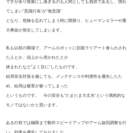
ですが余り慎重にし過ぎるのも人間としても負担であるし、慣れ
てしまい”意識行為”が”無意識”
となり、危険を忘れてしまう時に限限り、ヒューマンエラーや重
大事故が発生してしまいます。
私も以前の職場で、アームロボットに顔面ラリアート食らわされ
た人とか、頭上から突かれたとか
挟まれたなど”よく目に”したものです。
結局安全対策を施しても、メンテナンスや利便性を優先したた
め、結局は被害が被ってしまった
というものです。 今の安全も”たまたま大丈夫”という偶然的な
モノではないかと思います。
ある行程では極限まで動作スピードアップやアーム旋回調整を行
い、効率を優先しておりました。